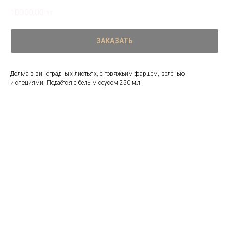
10000,00
тг.
ЗАКАЗАТЬ
Долма в виноградных листьях, с говяжьим фаршем, зеленью
и специями. Подаётся с белым соусом 250 мл.