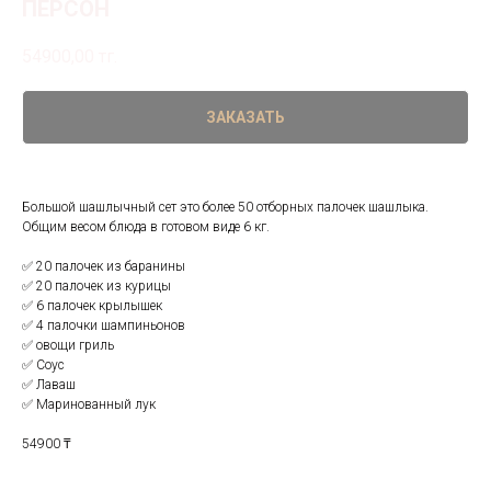
ПЕРСОН
54900,00
тг.
ЗАКАЗАТЬ
Большой шашлычный сет это более 50 отборных палочек шашлыка.
Общим весом блюда в готовом виде 6 кг.
✅ 20 палочек из баранины
✅ 20 палочек из курицы
✅ 6 палочек крылышек
✅ 4 палочки шампиньонов
✅ овощи гриль
✅ Соус
✅ Лаваш
✅ Маринованный лук
54900 ₸